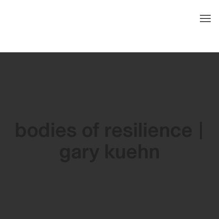
bodies of resilience | gary kuehn
bodies of resilience |
gary kuehn