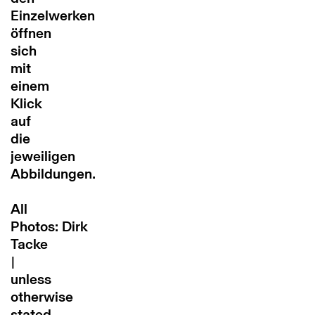
Einzelwerken
öffnen
sich
mit
einem
Klick
auf
die
jeweiligen
Abbildungen.
All
Photos:
Dirk
Tacke
|
u
nless
otherwise
stated