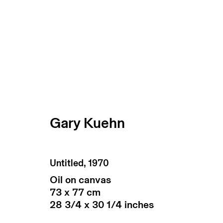
Gary Kuehn
Untitled
,
1970
Oil on canvas
subscribe to our newsletter
terms & co
73 x 77 cm
28 3/4 x 30 1/4 inches
manage cookies