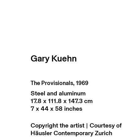
Gary Kuehn
The Provisionals
,
1969
Steel and aluminum
17.8 x 111.8 x 147.3 cm
7 x 44 x 58 inches
subscribe to our newsletter
terms & co
Copyright the artist | Courtesy of
manage cookies
Häusler Contemporary Zurich