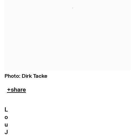
Photo: Dirk Tacke
L
o
u
J