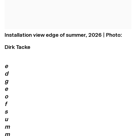
Installation view edge of summer, 2026 | Photo:
Dirk Tacke
e
d
g
e
o
f
s
u
m
m