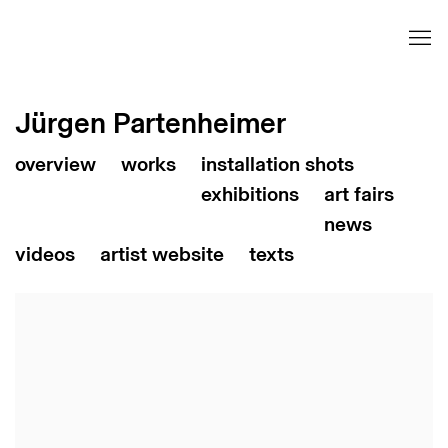
Jürgen Partenheimer
installation shots
art fairs
news
videos
artist website
texts