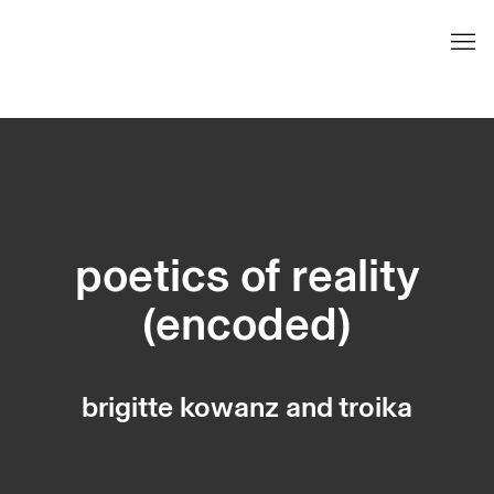
poetics of reality (encoded) | bri
poetics of reality
(encoded)
brigitte kowanz and troika