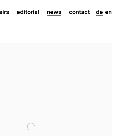
airs
editorial
news
contact
de
en
on of the following image in a popup: