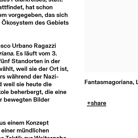
ttfindet, hat schon
em vorgegeben, das sich
le Ökosystem des Gebiets
esco Urbano Ragazzi
riana
. Es läuft vom 3.
ünf Standorten in der
lt, weil sie der Ort ist,
rs während der Nazi-
Fantasmagoriana, L
 weil sie heute die
ole beherbergt, die eine
r bewegten Bilder
aus einem Konzept
 einer mündlichen