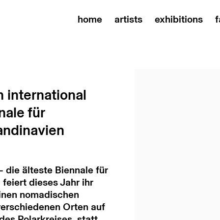
home
artists
exhibitions
f
Open a larger versi
 international
nale für
andinavien
– die älteste Biennale für
feiert dieses Jahr ihr
 einen nomadischen
 verschiedenen Orten auf
es Polarkreises, statt.