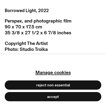
manage cookies
Borrowed Light
,
2022
copyright © 2026 max goelitz
site by artlogic
Perspex, and photographic film
90 x 70 x 17.5 cm
35 3/8 x 27 1/2 x 6 7/8 inches
Copyright The Artist
Photo: Studio Troika
Manage cookies
In „Borrowed Light“ entsteht über das
Übereinanderlegen farbiger Diafilmstreifen
reject non essential
ein Fluss intensiver Farbfelder, vergleichbar
mit einem abstrakten fotografischen Bild.
accept
Das Werk folgt der Idee eines abstrakten
Sonnenaufgangs oder Sonnenuntergangs,