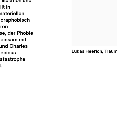
 Isolation und
lt in
ateriellen
agoraphobisch
eren
se, der Phobie
einsam mit
und Charles
Lukas Heerich, Traum
recious
Katastrophe
.