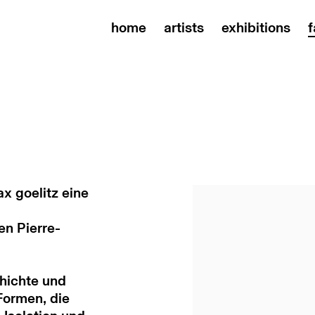
home
artists
exhibitions
f
x goelitz eine
Open a larger versi
n Pierre-
hichte und
Formen, die