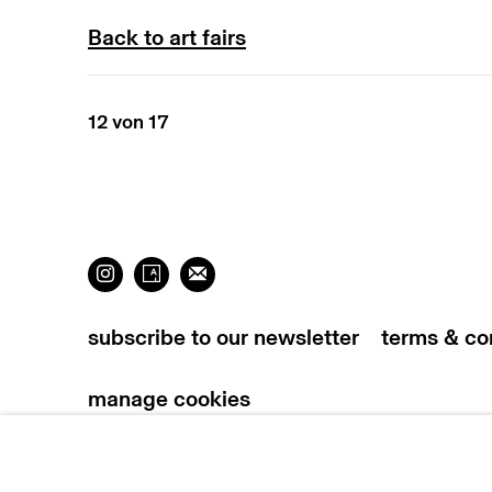
Back to art fairs
12
von 17
subscribe to our newsletter
terms & co
manage cookies
copyright © 2026 max goelitz
site by 