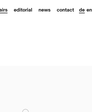
airs
editorial
news
contact
de
en
on of the following image in a popup: