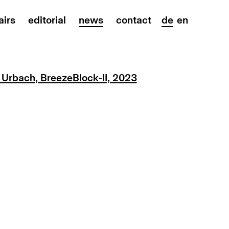
airs
editorial
news
contact
de
en
on of the following image in a popup: