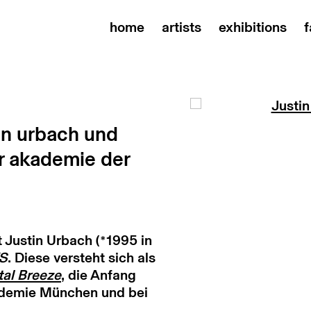
home
artists
exhibitions
f
Open a larger versi
in urbach und
r akademie der
 Justin Urbach (*1995 in
S
. Diese versteht sich als
tal Breeze
, die Anfang
demie München und bei