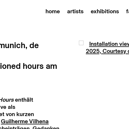
home
artists
exhibitions
f
Open a larger versi
 munich, de
tioned hours am
Hours
enthält
ve als
et von kurzen
t
Guilherme Vilhena
cheinträgen, Gedanken,