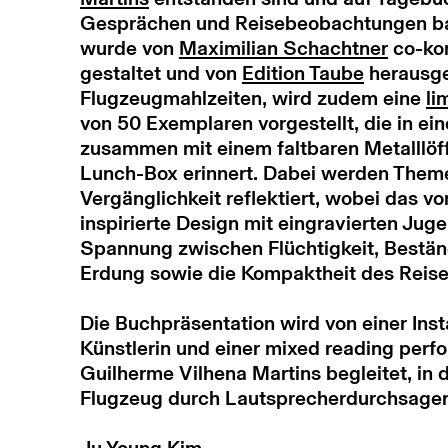
Gesprächen und Reisebeobachtungen bas
wurde von
Maximilian Schachtner
co-kon
gestaltet und von
Edition Taube
herausge
Flugzeugmahlzeiten, wird zudem eine
li
von 50 Exemplaren vorgestellt, die in ei
zusammen mit einem faltbaren Metalllöff
Lunch-Box erinnert.
Dabei werden Themen
Vergänglichkeit reflektiert, wobei das v
inspirierte Design mit eingravierten Jug
Spannung zwischen Flüchtigkeit, Bestä
Erdung sowie die Kompaktheit des Reise
Die Buchpräsentation wird von einer Inst
Künstlerin und einer mixed reading per
Guilherme Vilhena Martins begleitet, in d
Flugzeug durch Lautsprecherdurchsagen