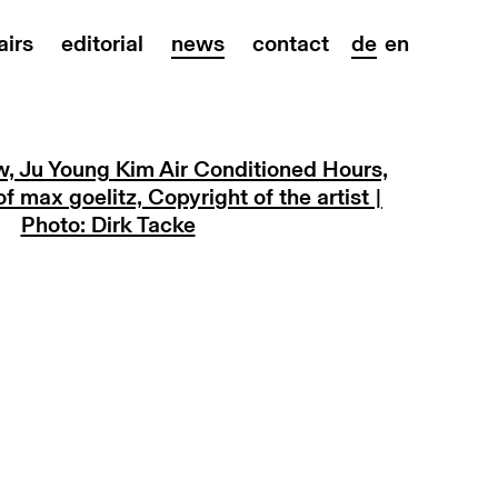
airs
editorial
news
contact
de
en
on of the following image in a popup: