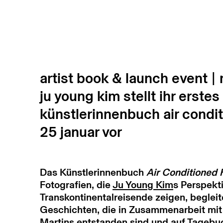
artist book & launch event |
ju young kim stellt ihr erstes
künstlerinnenbuch air condi
25 januar vor
Das Künstlerinnenbuch
Air Conditioned 
Fotografien, die
Ju Young Kim
s Perspekti
Transkontinentalreisende zeigen, begleit
Geschichten, die in Zusammenarbeit mi
Martins
entstanden sind und auf Tagebu