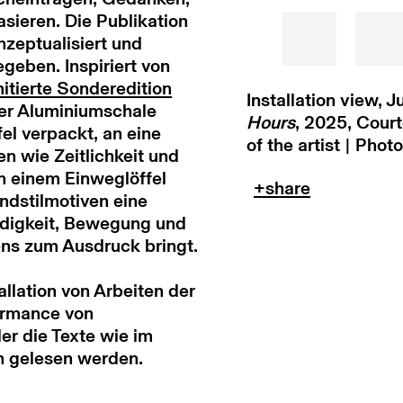
ieren. Die Publikation
zeptualisiert und
geben. Inspiriert von
mitierte Sonderedition
Installation view, 
ner Aluminiumschale
Hours
, 2025, Court
el verpackt, an eine
of the artist | Phot
 wie Zeitlichkeit und
on einem Einweglöffel
endstilmotiven eine
ndigkeit, Bewegung und
ns zum Ausdruck bringt.
allation von Arbeiten der
formance von
er die Texte wie im
 gelesen werden.