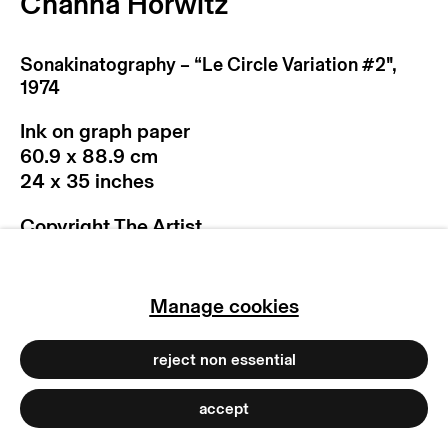
Channa Horwitz
privacy policy
imprint
Sonakinatography – “Le Circle Variation #2"
,
1974
manage cookies
copyright © 2026 max goelitz
Ink on graph paper
site by artlogic
60.9 x 88.9 cm
24 x 35 inches
Copyright The Artist
Photo: Lisson Gallery | Dirk Tacke
Manage cookies
reject non essential
Die Werkserie 'Sonakinatography', die
Channa Horwitz in den 1960er Jahren
accept
entwickelte und bis zu ihrem Tod fortsetzte,
umfasst zahlreiche Zeichnungen auf