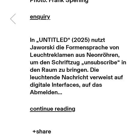
Photo: Frank Sperling
return policy
terms & conditions
priv
manage cookies
copyright © 2026 max goelitz
site by 
In „UNTITLED“ (2025) nutzt
Jaworski die Formensprache von
Leuchtreklamen aus Neonröhren,
um den Schriftzug „unsubscribe“ in
den Raum zu bringen. Die
leuchtende Nachricht verweist auf
digitale Interfaces, auf das
Abmelden...