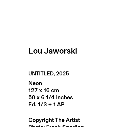
objects in mirror are closer t
Lou Jaworski
berlin
25 november 2025 - 2
UNTITLED
,
2025
Neon
127 x 16 cm
50 x 6 1/4 inches
Ed. 1/3 + 1 AP
Copyright The Artist